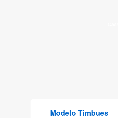
Panamá
–
Casa
Descubre
Tu
Nuevo
Hogar
Explora
las
mejores
casas
Modelo Timbues
en
Panamá.